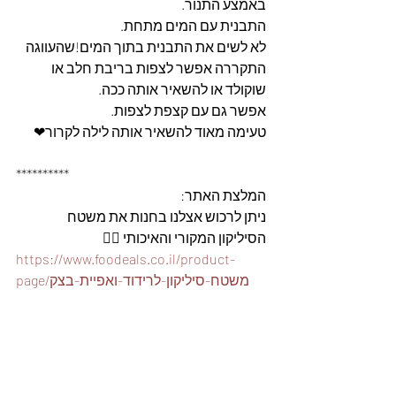
באמצע התנור. 
התבנית עם המים מתחת.
לא לשים את התבנית בתוך המים!שהעווגה 
התקררה אפשר לצפות בריבת חלב או 
שוקולד או להשאיר אותה ככה. 
אפשר גם עם קצפת לצפות.
טעימה מאוד להשאיר אותה לילה לקרור❤ 
**********
המלצת האתר: 
ניתן לרכוש אצלנו בחנות את משטח 
הסיליקון המקורי והאיכותי 👇🏽
https://www.foodeals.co.il/product-
page/משטח-סיליקון-לרידוד-ואפיית-בצק