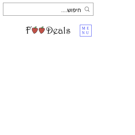
ME
NU