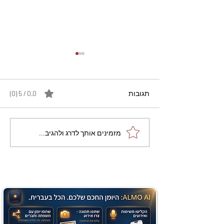
תגובות
0.0 / 5 ‏(0)
מתכון מנצח עוגת מייפל
מזמינים אותך לדרג ולהגיב...
שוקולד בחושה וקלה - זיוה
כהן