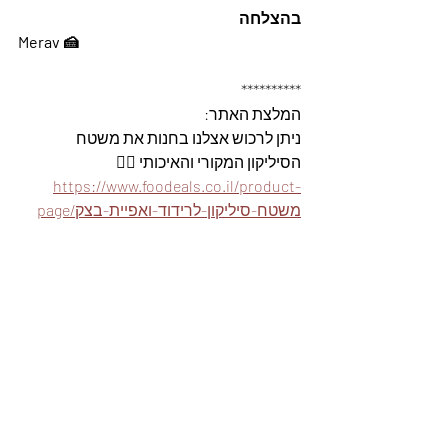
בהצלחה
Merav 🍰
**********
המלצת האתר: 
ניתן לרכוש אצלנו בחנות את משטח 
הסיליקון המקורי והאיכותי 👇🏽
https://www.foodeals.co.il/product-
page/משטח-סיליקון-לרידוד-ואפיית-בצק