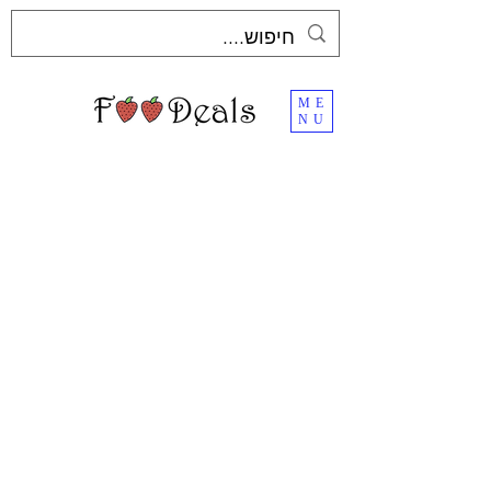
ME
NU