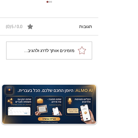
תגובות
0.0 / 5 ‏(0)
מתכון מנצח עוגת מייפל
מזמינים אותך לדרג ולהגיב...
שוקולד בחושה וקלה - זיוה
כהן