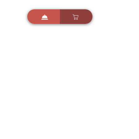
i
X
ברכות ואיחולים - אפליקציית הברכות של ישראל
ברכות ליום הולדת, ברכות
לחגים, ברכות לאירועים ועוד!
הורידו בחינם עכשיו ושלחו
ברכה לאהובים