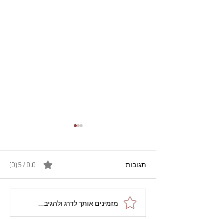
תגובות
0.0 / 5 ‏(0)
מתכון מנצח עוגת מייפל
מזמינים אותך לדרג ולהגיב...
שוקולד בחושה וקלה - זיוה