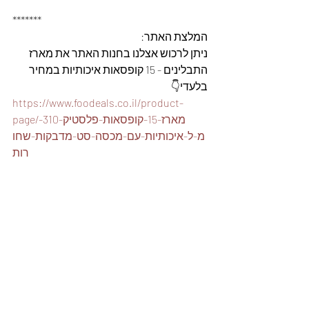
*******
המלצת האתר: 
ניתן לרכוש אצלנו בחנות האתר את מארז 
התבלינים - 15 קופסאות איכותיות במחיר 
בלעדי👇
https://www.foodeals.co.il/product-
page/מארז-15-קופסאות-פלסטיק-310-
מ-ל-איכותיות-עם-מכסה-סט-מדבקות-שחו
רות