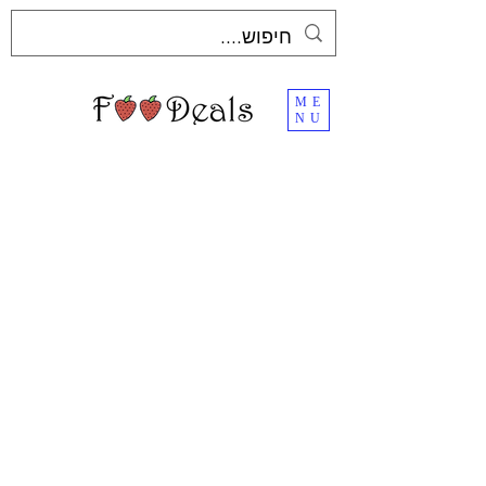
ME
NU