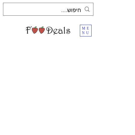
ME
NU