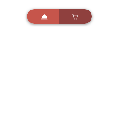
i
X
ברכות ואיחולים - אפליקציית הברכות של ישראל
ברכות ליום הולדת, ברכות
לחגים, ברכות לאירועים ועוד!
הורידו בחינם עכשיו ושלחו
ברכה לאהובים
הורדה