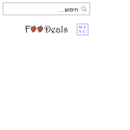
ME
NU