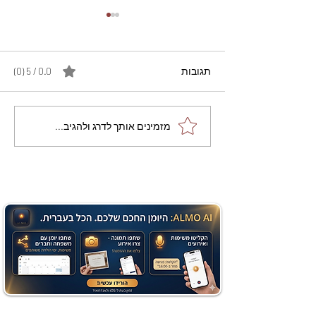
תגובות
0.0 / 5 ‏(0)
מתכון מנצח עוגת מייפל
מזמינים אותך לדרג ולהגיב...
שוקולד בחושה וקלה - זיוה
כהן