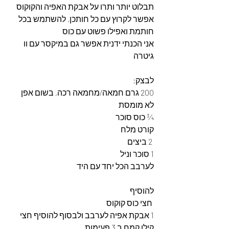
תבלוט יותר ותרו על אבקת האפיה והקוקוס
אפשר לקרוץ עם כל חותכן, להשתמש בכל 
חותמת ואפילו פשוט עם כוס 
אני הכנתי ידנית אפשר גם במיקסר עם וו 
גיטרה
לבצק:
200 גרם חמאה/מחמאה רכה, בשום אפן 
לא מומסת
¾ כוס סוכר
קורט מלח
 2 ביצים 
1 סוכר וניל
לערבב הכל יחד עם היד
להוסיף
 חצי כוס קוקוס 
1 אבקת אפיה לערבב ולבסוף להוסיף חצי 
קילו קמח ב 3 פעימות