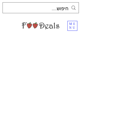
ME
NU