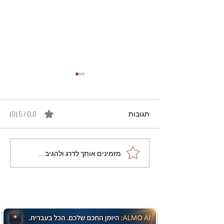
תגובות
0.0 / 5 ‏(0)
מתכון מנצח עוגת מייפל
מזמינים אותך לדרג ולהגיב...
שוקולד בחושה וקלה - זיוה
כהן