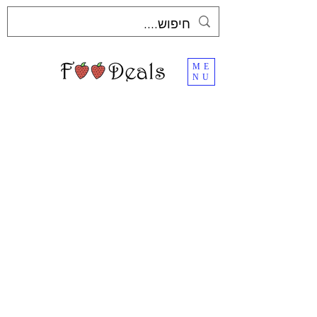
ME
NU