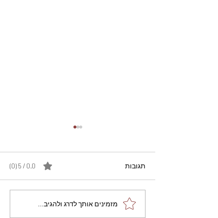
תגובות
0.0 / 5 ‏(0)
מתכון מנצח עוגת מייפל
מזמינים אותך לדרג ולהגיב...
שוקולד בחושה וקלה - זיוה