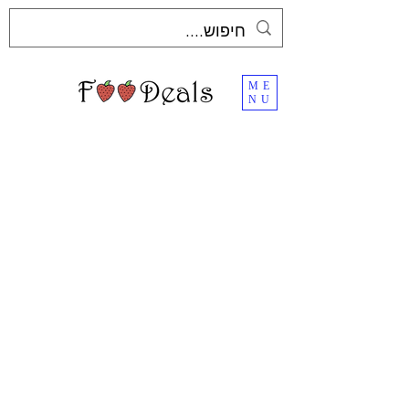
ME
NU