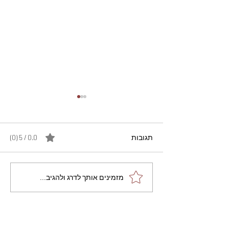
תגובות
0.0 / 5 ‏(0)
מתכון מנצח עוגת מייפל
מזמינים אותך לדרג ולהגיב...
שוקולד בחושה וקלה - זיוה
כהן