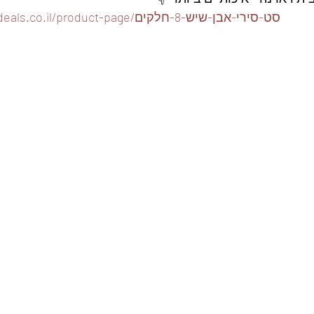
https://www.foodeals.co.il/product-page/סט-סירי-אבן-שיש-8-חלקים