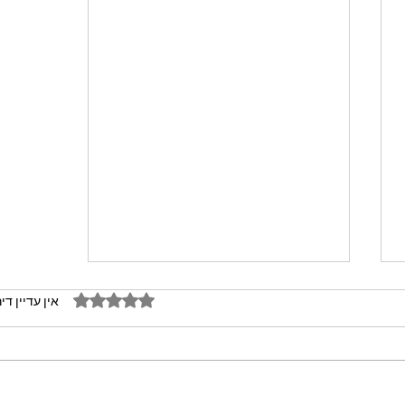
דירוג של 0 מתוך 5 כוכבים
אין עדיין די