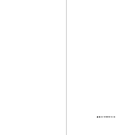
*********