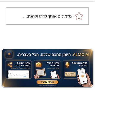
מתכון מנצח עוגת מייפל
מזמינים אותך לדרג ולהגיב...
שוקולד בחושה וקלה - זיוה
כהן