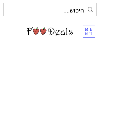
ME
NU