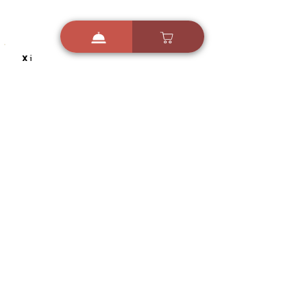
i
X
ברכות ואיחולים - אפליקציית הברכות של ישראל
ברכות ליום הולדת, ברכות
לחגים, ברכות לאירועים ועוד!
הורידו בחינם עכשיו ושלחו
ברכה לאהובים
הורדה