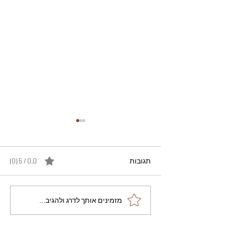
תגובות
0.0 / 5 ‏(0)
מתכון מנצח עוגת מייפל
מזמינים אותך לדרג ולהגיב...
שוקולד בחושה וקלה - זיוה
כהן