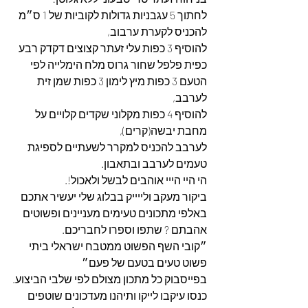
לחתוך 5 עגבניות גדולות לקוביות של 1 ס״מ 
להכניס לקערת ערבוב,
להוסיף 3 כפות עלי זעתר קצוצים דקדק רבע 
כפית פלפל שחור גרוס מלח הימלייה לפי 
הטעם 3 כפות מיץ לימון 3 כפות שמן זית 
לערבב,
להוסיף 4 כפות מקלוני שקדים קלויים על 
מחבת יבשה(קרים),
לערבב להכניס למקרר לשעתיים לספיגת 
טעמים לערבב ובתאבון.
הי היי הייי אוהבים לבשל ולאכול!.
ביקור מעקב ולייייק בבלוג שלי יעשיר אתכם 
באלפי מתכונים טעימים מעניינים ופשוטים 
אהבתם ? שתפו וספרו לחבריכם.
״קובי השף הפשוט ממטבח ישראלי ביתי 
פשוט טעים בטעם של פעם״
בפייסבוק כל מתכון מצולם לפי שלבי הביצוע.
כנסו עיקבו לייקו ותיהנו מעדכונים שוטפים 