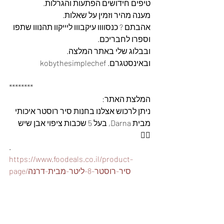
טיפים חידושים הפתעות והגרלות.
מענה מהיר וזמין על שאלות.
אהבתם ? כנסוווו עיקבווו ליייקוו תהנווו שתפו 
וספרו לחבריכם. 
ובבלוג שלי באתר המלצה. 
ובאינסטגרם. kobythesimplechef
********
המלצת האתר: 
ניתן לרכוש אצלנו בחנות סיר רוסטר איכותי 
מבית Darna, בעל 5 שכבות ציפוי אבן שיש 
👇🏽
.
https://www.foodeals.co.il/product-
page/סיר-רוסטר-8-ליטר-מבית-דרנה