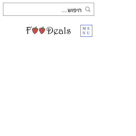
ME
NU