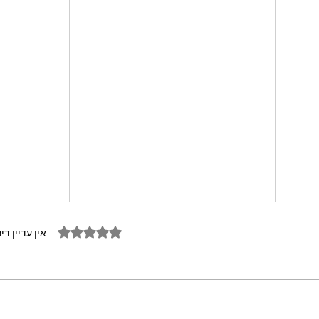
דירוג של 0 מתוך 5 כוכבים
אין עדיין די