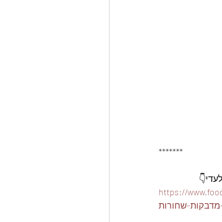
*******
ארז-15-קופסאות-פלסטיק-310-
מדבקות-שחורות