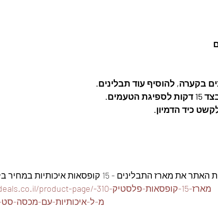
ם
 בקערה, להוסיף עוד תבלינים. 
טעמים. 
שט כיד הדמיון. 
ז התבלינים - 15 קופסאות איכותיות במחיר בלעדי👇
https://www.foodeals.co.il/product-page/מ
מ-ל-איכותיות-עם-מכסה-סט-