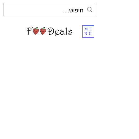
ME
NU