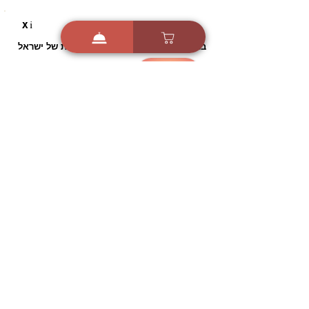
i
X
ברכות ואיחולים - אפליקציית הברכות של ישראל
ברכות ליום הולדת, ברכות
לחגים, ברכות לאירועים ועוד!
הורידו בחינם עכשיו ושלחו
ברכה לאהובים
הורדה