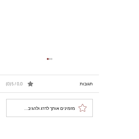
תגובות
0.0 / 5 ‏(0)
מתכון מנצח עוגת מייפל
מזמינים אותך לדרג ולהגיב...
שוקולד בחושה וקלה - זיוה
כהן