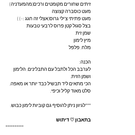
זיתים שחורים מקומטים ורכים(מהמעדניה)
מעט כוסברה קצוצה
מעט פתיתי צ'ילי גרוס(אצלי זה חגג ;-) )
בצל סגול קטן פרוס לרבעי טבעות
שמן זית
מיץ לימון
מלח, פלפל
הכנה:
לערבב הכל ולתבל עם התבלינים, הלימון 
ושמן הזית.
הכי מתאים ליד תבשיל כבד יותר או מאפה.
סלט מאוד קליל וכיפי.
***לגיוון ניתן להוסיף גם קוביות לימון כבוש.
בתאבון ♡ דיתוש
**********