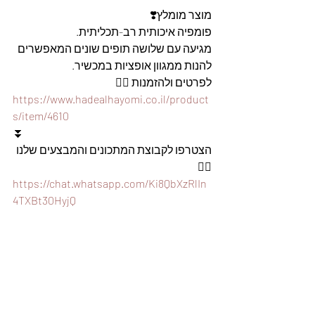
מוצר מומלץ❣️
פומפיה איכותית רב-תכליתית.  
מגיעה עם שלושה תופים שונים המאפשרים 
להנות ממגוון אופציות במכשיר. 
לפרטים ולהזמנות 👇🏼
https://www.hadealhayomi.co.il/product
s/item/4610
⏬
הצטרפו לקבוצת המתכונים והמבצעים שלנו 
👇🏽
https://chat.whatsapp.com/Ki8QbXzRlIn
4TXBt30HyjQ