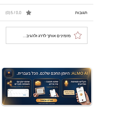
תגובות
0.0 / 5 ‏(0)
מתכון מנצח עוגת מייפל
מזמינים אותך לדרג ולהגיב...
שוקולד בחושה וקלה - זיוה
כהן