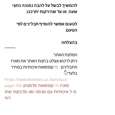
להמשיך לבשל על להבה נמוכה כחצי 
שעה, או עד שהירקות יתרככו.
לטעום אפשר להוסיף תבלינים לפי 
הטעם.
בהצלחה
*******
המלצת האתר: 
ניתן לרכוש אצלנו בחנות האתר את מארז 
התבלינים - 15 קופסאות איכותיות במחיר 
בלעדי👇
https://www.foodeals.co.il/product-
page/מארז-15-קופסאות-פלסטיק-310-
מ-ל-איכותיות-עם-מכסה-סט-מדבקות-שחו
רות