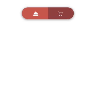
i
X
ברכות ואיחולים - אפליקציית הברכות של ישראל
ברכות ליום הולדת, ברכות
לחגים, ברכות לאירועים ועוד!
הורידו בחינם עכשיו ושלחו
ברכה לאהובים
הורדה