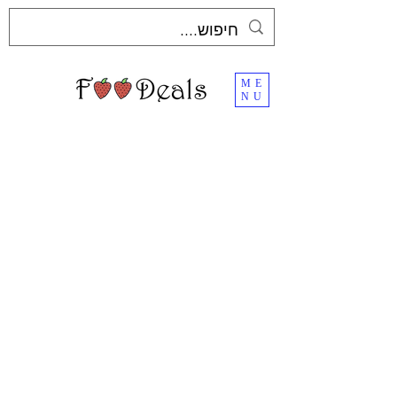
ME
NU