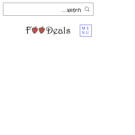
ME
NU