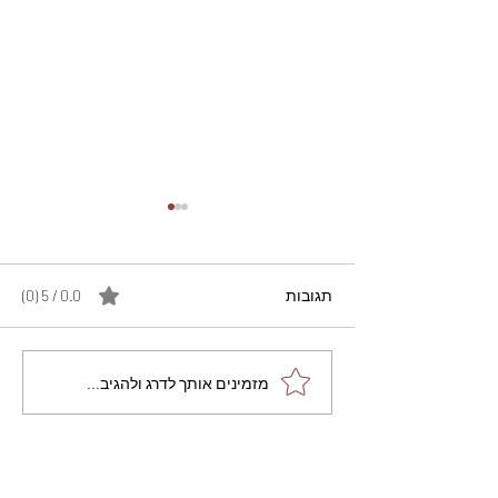
תגובות
0.0 / 5 ‏(0)
מתכון מנצח עוגת מייפל
מזמינים אותך לדרג ולהגיב...
שוקולד בחושה וקלה - זיוה
כהן