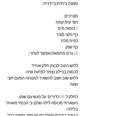
סמנה ביתית(ביידנית)
מצרכים: 
חצי קילו קמח
2 כוסות מים
כף וחצי סוכר
כפית מלח
כף שמן
25 גרם מחמאה(אפשר לוותר)
ללוש היטב לבצק חלק ואחיד.
לכסות בניילון נצמד לפחות שיה)
ללוש שוב ושוב להשאיר למנוחה הפעם חצי 
שעה.
לחלק ל-25 כדורים  על מגש עם שמן
השארתי מכוסה לילה שלם (כי הכנתי מאוחר 
בלילה)
בבוקר רידדתי לעלה דק מרחתי  סמנה בכל 