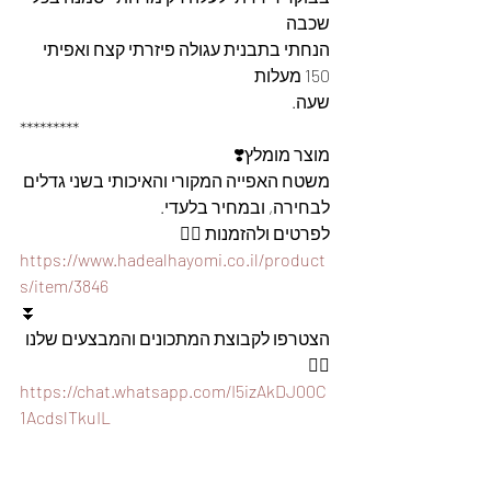
שכבה 
הנחתי בתבנית עגולה פיזרתי קצח ואפיתי 
150 מעלות
שעה.
*********
מוצר מומלץ❣️
משטח האפייה המקורי והאיכותי בשני גדלים 
לבחירה, ובמחיר בלעדי.
לפרטים ולהזמנות 👇🏼
https://www.hadealhayomi.co.il/product
s/item/3846
⏬
הצטרפו לקבוצת המתכונים והמבצעים שלנו 
👇🏽
https://chat.whatsapp.com/I5izAkDJ00C
1AcdslTkuIL