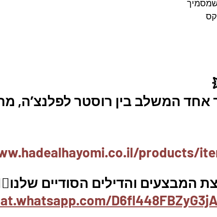
ס 
ר אחד המשלב בין רוסטר לפלנצ’ה, מת
ww.hadealhayomi.co.il/products/it
 המבצעים והדילים הסודיים שלנו👇
hat.whatsapp.com/D6fl448FBZyG3jA