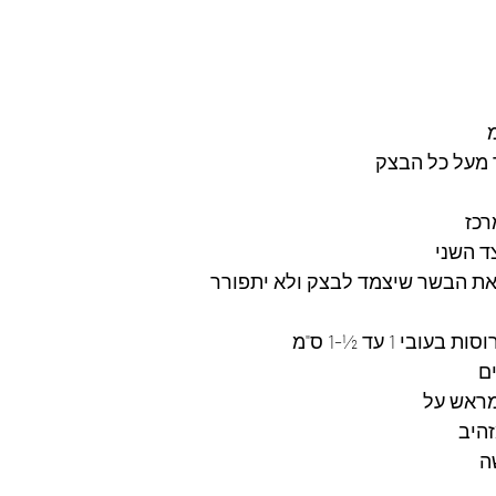
  
על כל הבצק  
כז 
 השני 
ת הבשר שיצמד לבצק ולא יתפורר 
י 1 עד ½-1 ס"מ 
ם 
ראש על 
ה 