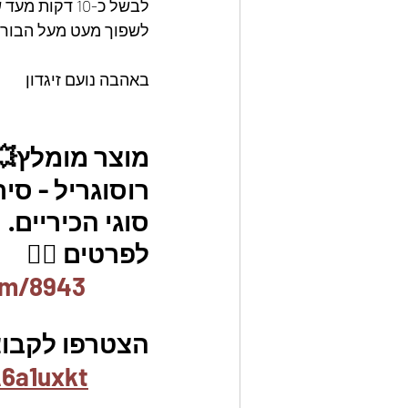
לבשל כ-10 דקות מעד שמסמיך 
לשפוך מעט מעל הבורק
באהבה נועם זיגדון 
מוצר מומלץ💥
רוסוגריל - סי
סוגי הכיריים. 
לפרטים 👇🏼
em/8943
הצטרפו לקבוצת
6a1uxkt