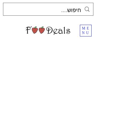
ME
NU