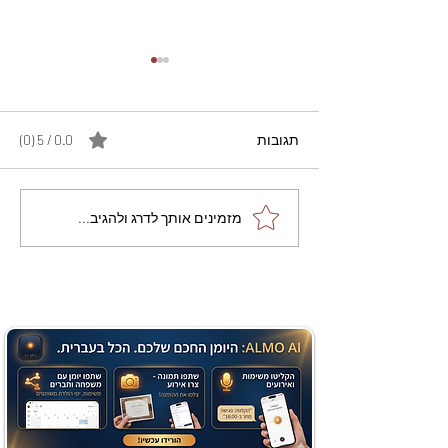
תגובות
0.0 / 5 ‏(0)
מתכון מנצח עוגת מייפל
מזמינים אותך לדרג ולהגיב...
שוקולד בחושה וקלה - זיוה
כהן