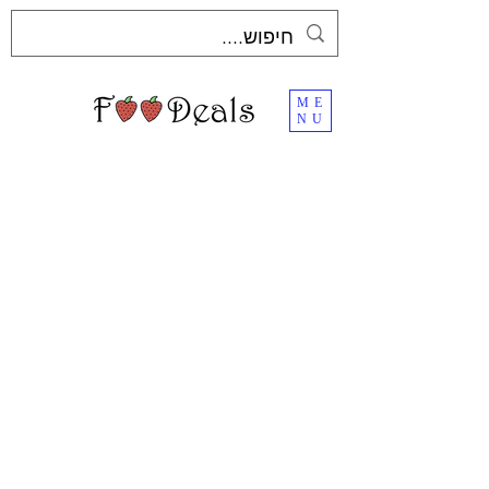
ME
NU