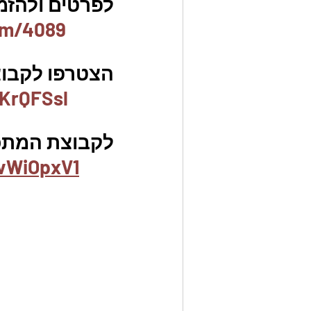
לפרטים ולהזמנו
em/4089
הצטרפו לקבוצת
KrQFSsl
לקבוצת המתכו
vWiOpxV1