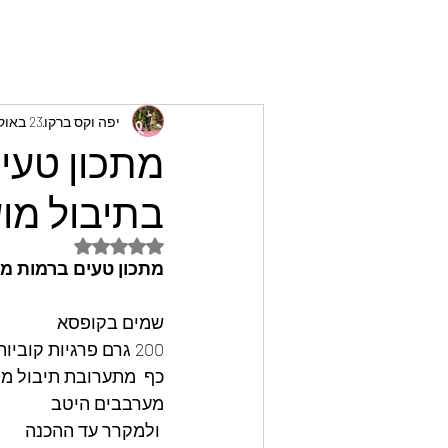
יפה וקס ברקו
23 באוק׳ 2024
מתכון טעים
בתיבול מוש
דירוג של NaN מתוך 5 כוכבים
מתכון טעים ברמות מו
שמים בקופסא
200 גרם פרגיות קוביות
כף  מתערובת תיבול מו
מערבבים היטב
 ולמקרר עד ההכנה