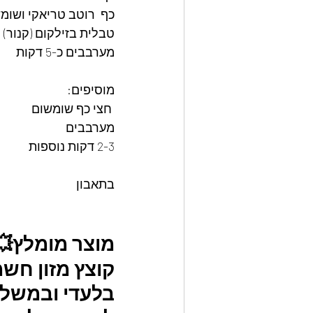
כף  רוטב טריאקי ושומ
טבלית בזילקום (קנור)
מערבבים כ-5 דקות
מוסיפים:
 חצי כף שומשום
מערבבים
2-3 דקות נוספות
בתאבון
מוצר מומלץ💥
קוצץ מזון חשמ
בלעדי ובמשלוח ח