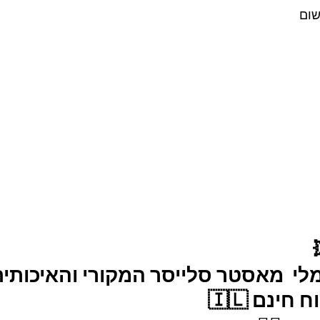
שום
לי  מאסטר סלייסר המקורי והאיכותית
ינם 🇮🇱