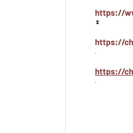
https://w
⏬
https://c
.
https://
.