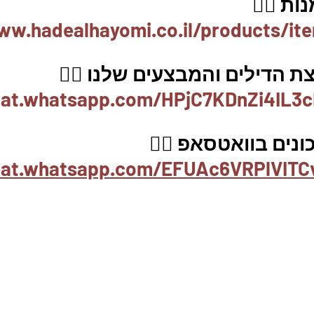
ת 👇🏼
ww.hadealhayomi.co.il/products/it
 הדילים והמבצעים שלנו 👇🏽
hat.whatsapp.com/HPjC7KDnZi4IL3c
נים בוואטסאפ 👇🏽
chat.whatsapp.com/EFUAc6VRPlVITC