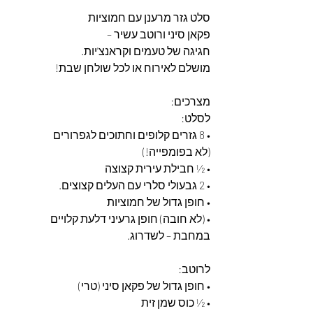
סלט גזר מרענן עם חמוציות
פקאן סיני ורוטב עשיר –
חגיגה של טעמים וקראנצ'יות.
מושלם לאירוח או לכל שולחן שבת!
מצרכים:
לסלט:
• 8 גזרים קלופים וחתוכים לגפרורים 
(לא בפומפייה!)
• ½ חבילת עירית קצוצה
• 2 גבעולי סלרי עם העלים קצוצים.
• חופן גדול של חמוציות
• (לא חובה) חופן גרעיני דלעת קלויים 
במחבת – לשדרוג.
לרוטב:
• חופן גדול של פקאן סיני (טרי)
• ½ כוס שמן זית