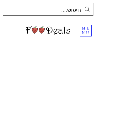
ME
NU