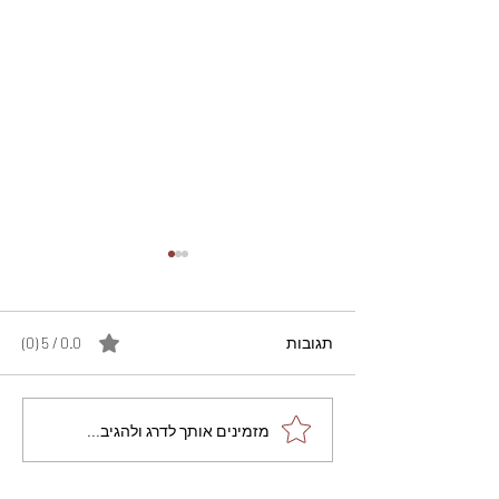
תגובות
0.0 / 5 ‏(0)
מתכון מנצח עוגת מייפל
מזמינים אותך לדרג ולהגיב...
שוקולד בחושה וקלה - זיוה
כהן