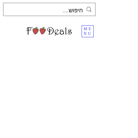
ME
NU