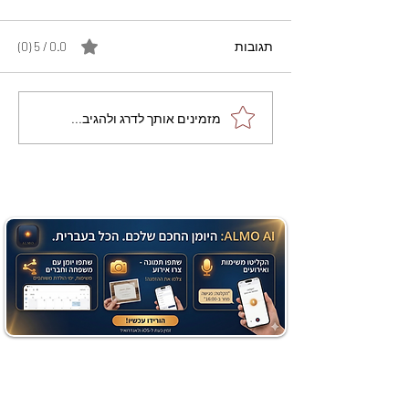
תגובות
0.0 / 5 ‏(0)
מתכון מנצח עוגת מייפל
מזמינים אותך לדרג ולהגיב...
שוקולד בחושה וקלה - זיוה
כהן