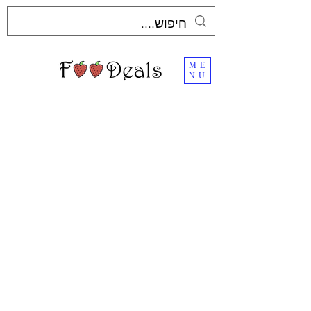
ME
NU