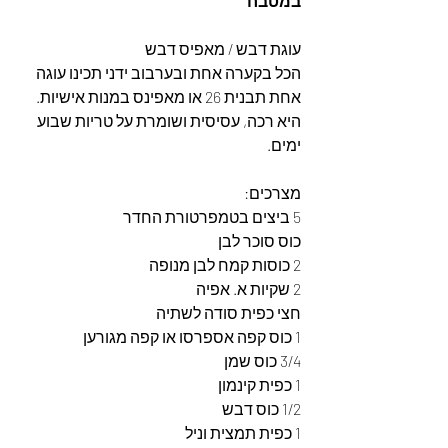
במטבח
עוגת דבש / מאפיס דבש
הכל בקערה אחת ובערבוב ידני תכינו עוגה 
אחת תבנית 26 או מאפינס במנות אישיות.
היא רכה, עסיסית ושומרת על טריות שבוע 
ימים.
מצרכים:
5 ביצים בטמפרטורת החדר
כוס סוכר לבן
2 כוסות קמח לבן מנופה
2 שקיות א. אפיה
חצי כפית סודה לשתיה
1 כוס קפה אספרסו או קפה מגורען
3/4 כוס שמן
1 כפית קינמון
1/2 כוס דבש
1 כפית תמצית וניל