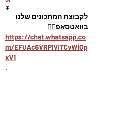
⏬
לקבוצת המתכונים שלנו 
בוואטסאפ👇🏽
https://chat.whatsapp.co
m/EFUAc6VRPlVITCvWiOp
xV1
.