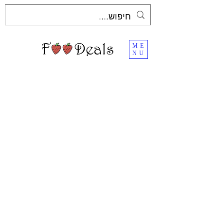
ME
NU