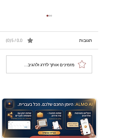
תגובות
0.0 / 5 ‏(0)
מתכון מנצח עוגת מייפל
מזמינים אותך לדרג ולהגיב...
שוקולד בחושה וקלה - זיוה
כהן