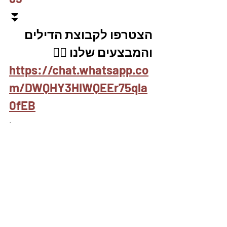
⏬
הצטרפו לקבוצת הדילים 
והמבצעים שלנו 👇🏽
https://chat.whatsapp.co
m/DWQHY3HIWQEEr75qla
0fEB
.