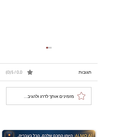
תגובות
0.0 / 5 ‏(0)
מתכון מנצח עוגת מייפל
מזמינים אותך לדרג ולהגיב...
שוקולד בחושה וקלה - זיוה
כהן