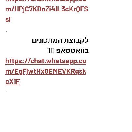
m/HPjC7KDnZi4IL3cKrQFS
sl
.
לקבוצת המתכונים 
בוואטסאפ 👇🏽
https://chat.whatsapp.co
m/EgFjwtHx0EMEVKRqsk
cX1F
.