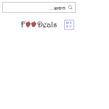
ME
NU