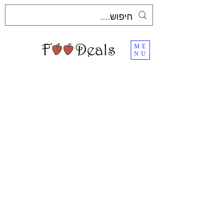
ME
NU