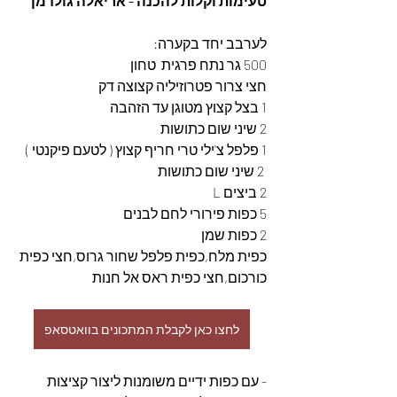
טעימות וקלות להכנה - אריאלה גולדמן
לערבב יחד בקערה:
500 גר נתח פרגית  טחון 
חצי צרור פטרוזיליה קצוצה דק
1 בצל קצוץ מטוגן עד הזהבה
2 שיני שום כתושות
1 פלפל צ'ילי טרי חריף קצוץ ( לטעם פיקנטי )
 2 שיני שום כתושות
2 ביצים L
5 כפות פירורי לחם לבנים
2 כפות שמן
כפית מלח,כפית פלפל שחור גרוס,חצי כפית 
כורכום,חצי כפית ראס אל חנות
לחצו כאן לקבלת המתכונים בוואטסאפ
- עם כפות ידיים משומנות ליצור קציצות 