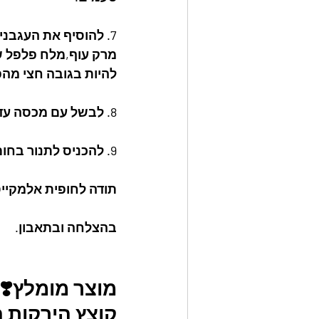
מרק עוף,מלח פלפל שח
להיות בגובה חצי מהפ
8. לבשל עם מכסה עד שהפלפלים מתרככים,מידי פעם לשפוך מהרוטב על הפלפלים.
9. להכניס לתנור בחום 200 להשחמה כ-10 דקות רבע שעה ולהוציא.
תודה לחופית אלמקייס
בהצלחה ובתאבון.
מוצר מומלץ❣️
קוצץ הירקות המקורי aster slicer