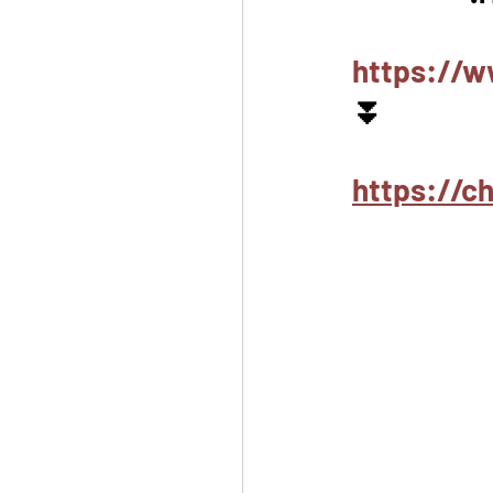
https://w
⏬
https://c