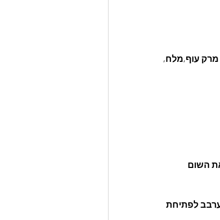
ל בכף אבקת מרק עוף,מלח, 
ת השום 
ן,לערבב לפתיחת 