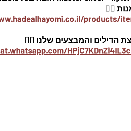
ת 👇🏼
ww.hadealhayomi.co.il/products/it
 הדילים והמבצעים שלנו 👇🏽
hat.whatsapp.com/HPjC7KDnZi4IL3c