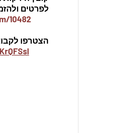
לפרטים ולהזמנו
em/10482
הצטרפו לקבוצת
KrQFSsl