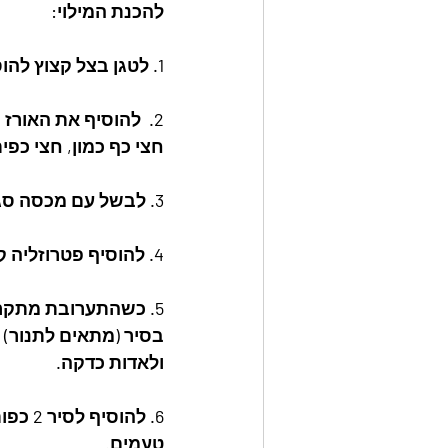
להכנת המילוי:
1. לטגן בצל קצוץ להוסיף את הגזר לאדות מס' דקות.
חצי כף כמון, חצי כפית
3. לבשל עם מכסה סגור כ20 דקות עד שאין כלל נוזלים בסיר ולצנן. 
4. להוסיף פטרוזליה קצוצה ולערבב.
5. כשהתערובת מתקררת מעט למלא את הפלפלים
בסיר (מתאים לתנור) 
ולאדות כדקה.
6. לה
טעמים.