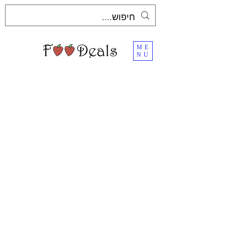
ME
NU