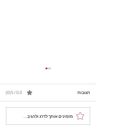
תגובות
0.0 / 5 ‏(0)
מתכון מנצח עוגת מייפל
מזמינים אותך לדרג ולהגיב...
שוקולד בחושה וקלה - זיוה
כהן