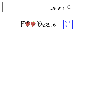
ME
NU