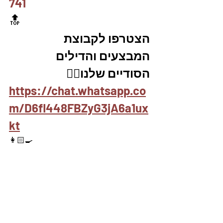
741
🔝
הצטרפו לקבוצת 
המבצעים והדילים 
הסודיים שלנו👇🏼
https://chat.whatsapp.co
m/D6fl448FBZyG3jA6a1ux
kt
👩🏻‍🍳