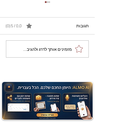
תגובות
0.0 / 5 ‏(0)
מתכון מנצח עוגת מייפל
מזמינים אותך לדרג ולהגיב...
שוקולד בחושה וקלה - זיוה
כהן