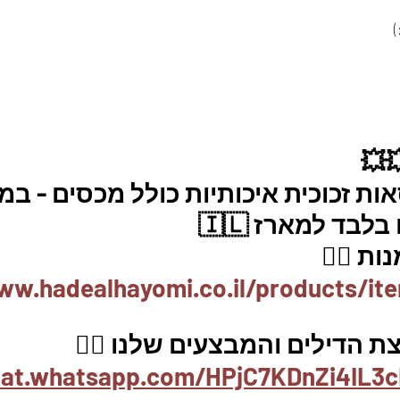
 
💥
 קופסאות זכוכית איכותיות כולל מכסים - במ
ת 👇🏼
ww.hadealhayomi.co.il/products/it
 הדילים והמבצעים שלנו 👇🏽
hat.whatsapp.com/HPjC7KDnZi4IL3c