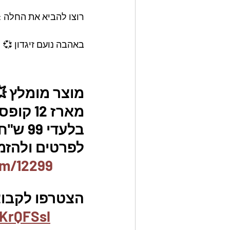
רוצו להביא את החלה :)
באהבה נועם זיגדון 💞
מוצר מומלץ 
מארז 12
בלעדי 99 ש"ח בלבד למארז 🇮🇱
לפרטים ולהזמנו
em/12299
הצטרפו לקבוצת
KrQFSsl