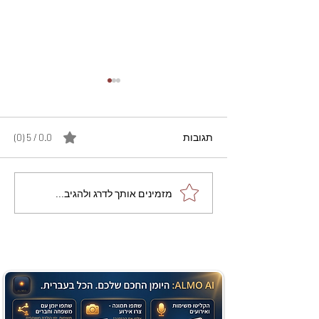
תגובות
0.0 / 5 ‏(0)
מתכון מנצח עוגת מייפל
מזמינים אותך לדרג ולהגיב...
שוקולד בחושה וקלה - זיוה
כהן