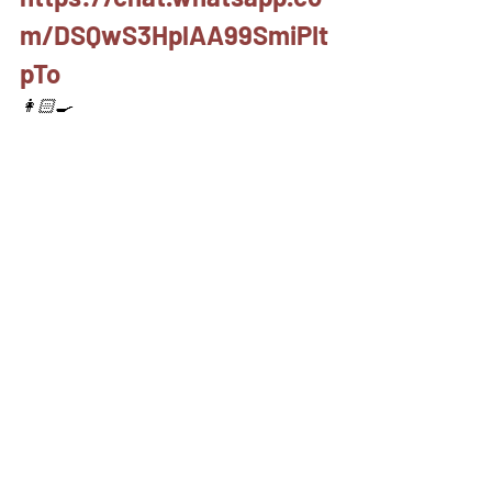
m/DSQwS3HplAA99SmiPIt
pTo
👩🏻‍🍳