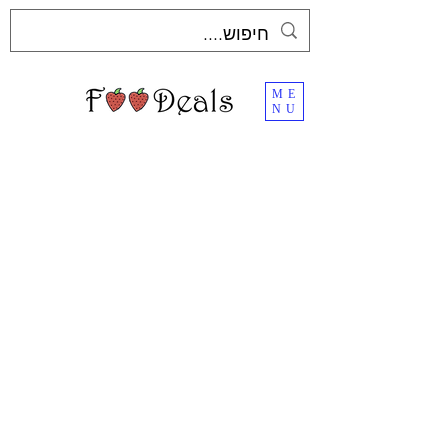
ME
NU