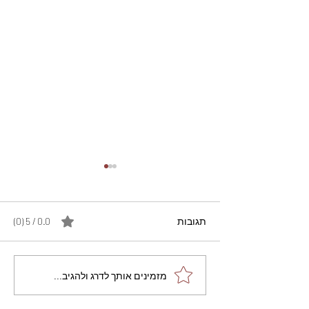
תגובות
0.0 / 5 ‏(0)
מתכון מנצח עוגת מייפל
מזמינים אותך לדרג ולהגיב...
שוקולד בחושה וקלה - זיוה
כהן