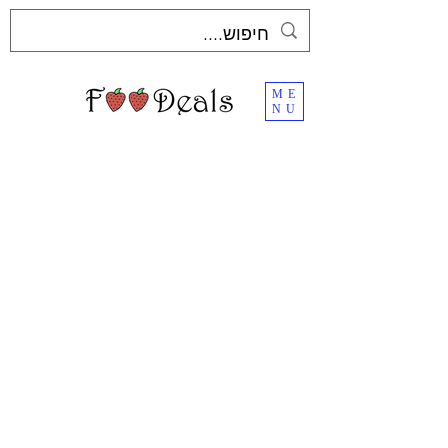
ME
NU