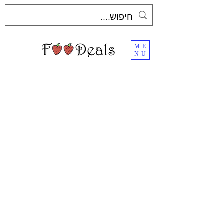
ME
NU