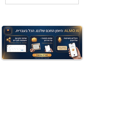
שוקולד בחושה וקלה - זיוה
כהן