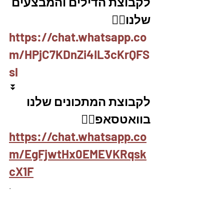
לקבוצת הדילים והמבצעים 
שלנו👇🏽
https://chat.whatsapp.co
m/HPjC7KDnZi4IL3cKrQFS
sl
⏬
לקבוצת המתכונים שלנו 
בוואטסאפ👇🏽
https://chat.whatsapp.co
m/EgFjwtHx0EMEVKRqsk
cX1F
.