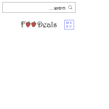
ME
NU