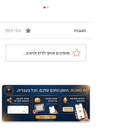
תגובות
0.0 / 5 ‏(0)
מתכון מנצח עוגת מייפל
מזמינים אותך לדרג ולהגיב...
שוקולד בחושה וקלה - זיוה
כהן