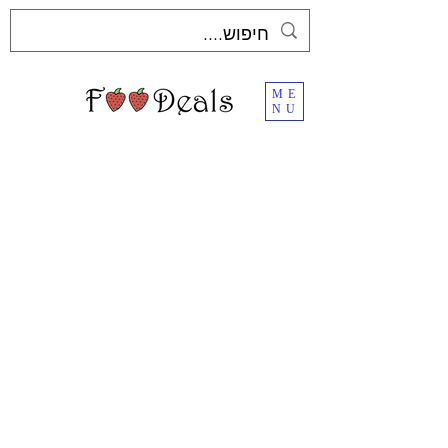
ME
NU