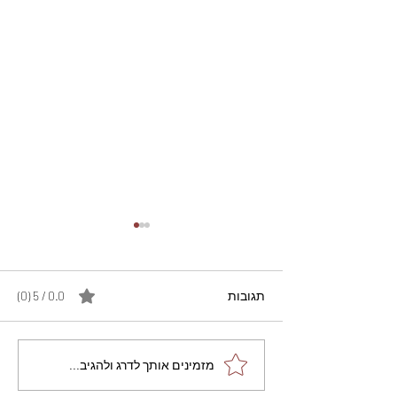
תגובות
0.0 / 5 ‏(0)
מתכון מנצח עוגת מייפל
מזמינים אותך לדרג ולהגיב...
שוקולד בחושה וקלה - זיוה