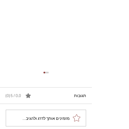
תגובות
0.0 / 5 ‏(0)
מתכון מנצח עוגת מייפל
מזמינים אותך לדרג ולהגיב...
שוקולד בחושה וקלה - זיוה