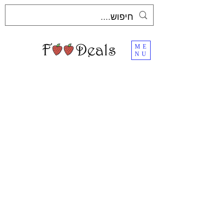
ME
NU