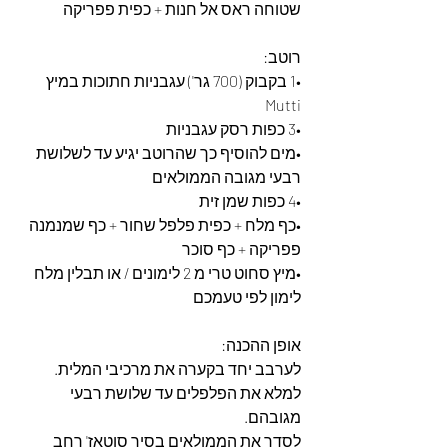
שטוחה ראס אל חנות + כפית פפריקה
רוטב:
•1 בקבוק (700 גר') עגבניות חתוכות במיץ 
Mutti
•3 כפות רסק עגבניות
•מים להוסיף כך שהרוטב יגיע עד לשלושת 
רבעי מגובה הממולאים
•4 כפות שמן זית
•כף מלח + כפית פלפל שחור + כף שמנמנה 
פפריקה + כף סוכר
•מיץ סחוט טרי מ 2 לימונים / או תבלין מלח 
לימון לפי טעמכם
אופן ההכנה:
לערבב יחד בקערה את מרכיבי המלית.
למלא את הפלפלים עד שלושת רבעי 
מגובהם.
לסדר את הממולאים בסיר סוטאז' רחב 