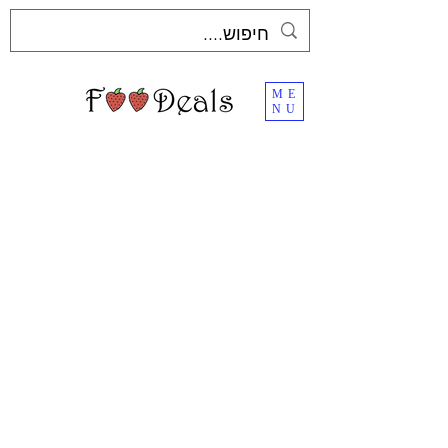
ME
NU