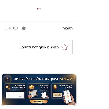
תגובות
0.0 / 5 ‏(0)
מתכון מנצח עוגת מייפל
מזמינים אותך לדרג ולהגיב...
שוקולד בחושה וקלה - זיוה
כהן