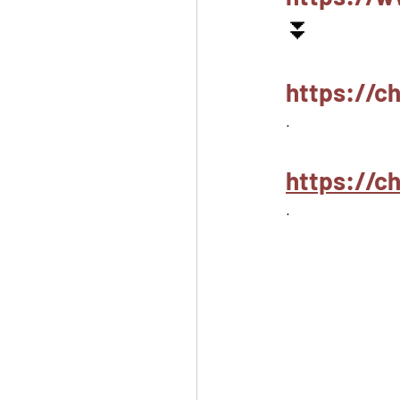
⏬
https://c
.
https://
.