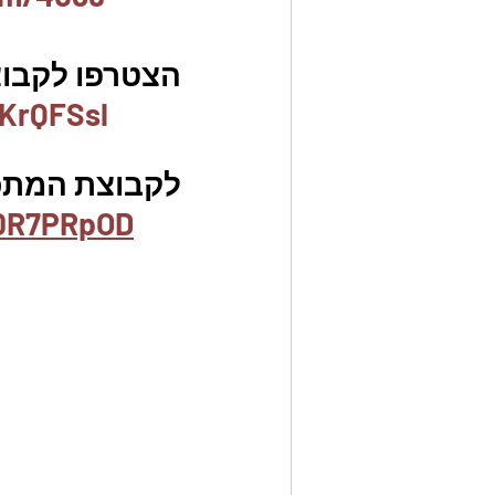
הצטרפו לקבוצת
KrQFSsl
לקבוצת המתכו
b0R7PRpOD