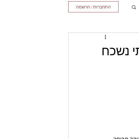
התחברות / הרשמה
י נשכח