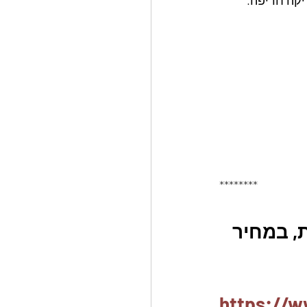
********
, במחיר 
https://w