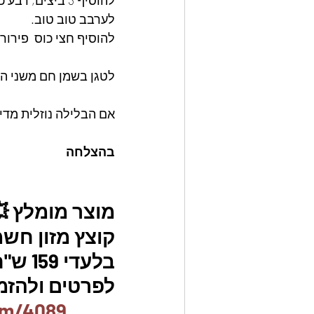
להוסיף 3 ביצים, רבע כפית מלח, רבע כפית פלפל שחור  ,קצת פחות מרבע כפית פפריקה חריפה. 
לערבב טוב טוב. 
להוסיף חצי כוס  פירו
לטגן בשמן חם משני ה
אם הבלילה נוזלית מדי
בהצלחה
מוצר מומלץ 
קוצץ מזון חשמ
בלעדי 159 ש"ח בלבד  🇮🇱
לפרטים ולהזמנו
em/4089