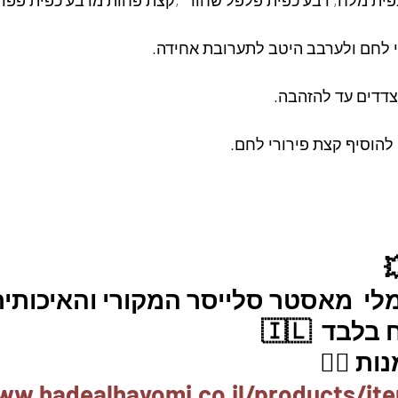
רי לחם ולערבב היטב לתערובת אחידה.
צדדים עד להזהבה.
 להוסיף קצת פירורי לחם.
לי  מאסטר סלייסר המקורי והאיכותית
ת 👇🏼
ww.hadealhayomi.co.il/products/it