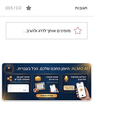
תגובות
0.0 / 5 ‏(0)
מתכון מנצח עוגת מייפל
מזמינים אותך לדרג ולהגיב...
שוקולד בחושה וקלה - זיוה
כהן