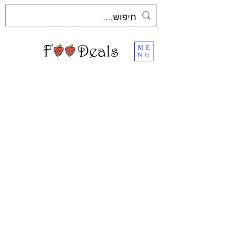
ME
NU