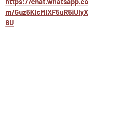
https://chat.whatsapp.co
m/Guz5KlcMIXF5uR5iUlyX
8U
.