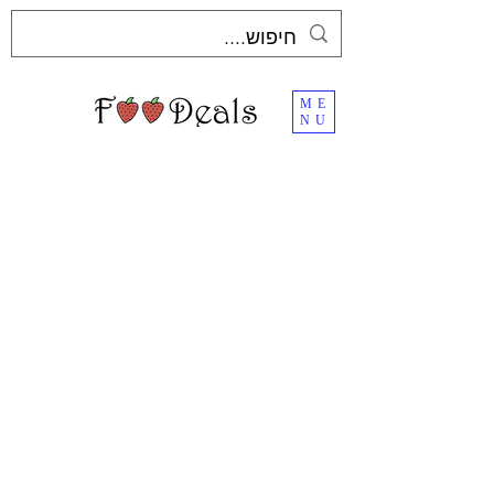
ME
NU