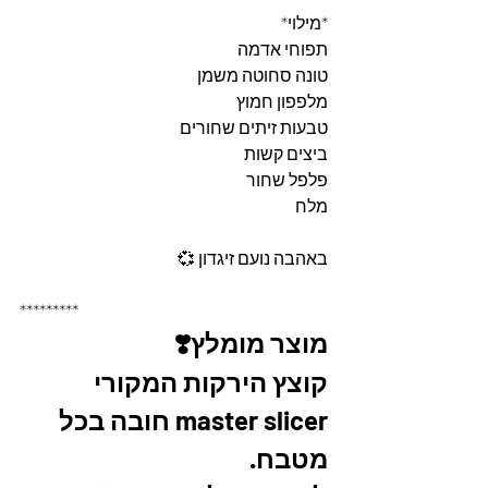
*מילוי* 
תפוחי אדמה 
טונה סחוטה משמן
מלפפון חמוץ 
טבעות זיתים שחורים 
ביצים קשות 
פלפל שחור 
מלח 
באהבה נועם זיגדון 💞
*********
מוצר מומלץ❣️
קוצץ הירקות המקורי 
master slicer חובה בכל 
מטבח. 