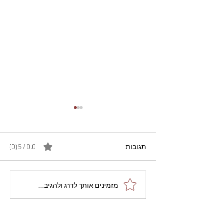
תגובות
0.0 / 5 ‏(0)
מתכון מנצח עוגת מייפל
מזמינים אותך לדרג ולהגיב...
שוקולד בחושה וקלה - זיוה
כהן