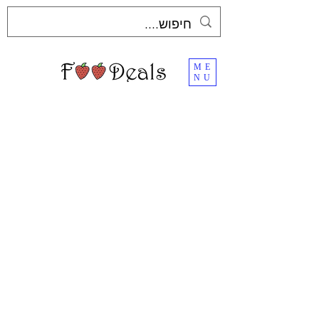
ME
NU