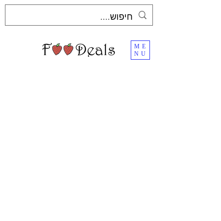
ME
NU