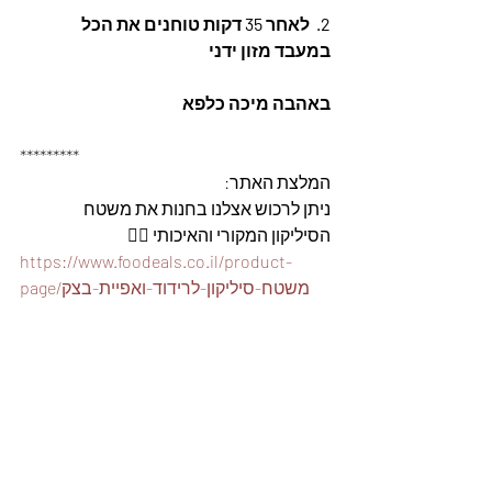
2.  לאחר 35 דקות טוחנים את הכל 
במעבד מזון ידני
באהבה מיכה כלפא
*********
המלצת האתר: 
ניתן לרכוש אצלנו בחנות את משטח 
הסיליקון המקורי והאיכותי 👇🏽
https://www.foodeals.co.il/product-
page/משטח-סיליקון-לרידוד-ואפיית-בצק