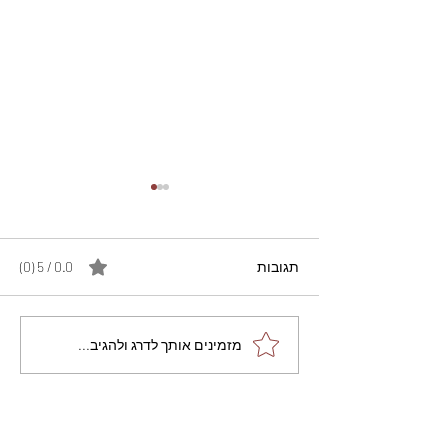
תגובות
0.0 / 5 ‏(0)
מתכון מנצח עוגת מייפל
מזמינים אותך לדרג ולהגיב...
שוקולד בחושה וקלה - זיוה
כהן