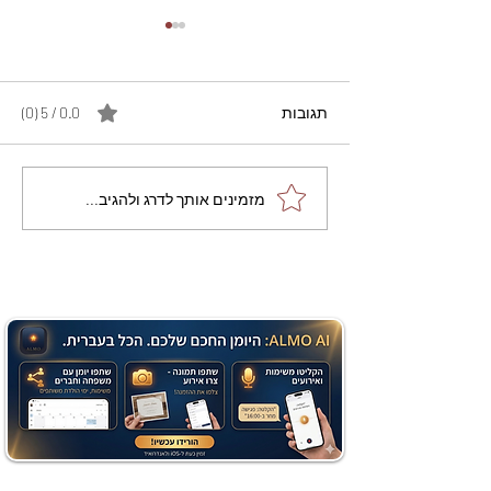
תגובות
0.0 / 5 ‏(0)
מתכון מנצח עוגת מייפל
מזמינים אותך לדרג ולהגיב...
שוקולד בחושה וקלה - זיוה
כהן