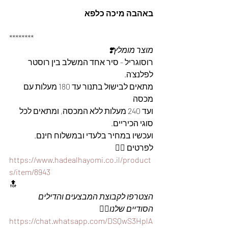
באהבה מיכה כלפא
********
מוצר מומלץ❣️
רוסוגריל - סיר אחד המשלב בין רוסטר 
לפלנצ’ה.
מתאים לבישול בתנור עד 180 מעלות עם 
מכסה
ועד 240 מעלות ללא המכסה, ומתאים לכל 
סוגי הכיריים. 
ועכשיו במחיר בלעדי ובמשלוח חינם. 
לפרטים 👇🏼
https://www.hadealhayomi.co.il/product
s/item/8943
🔝
הצטרפו לקבוצת המבצעים והדילים 
הסודיים שלנו
👇🏼
https://chat.whatsapp.com/DSQwS3HplA