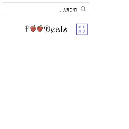
ME
NU