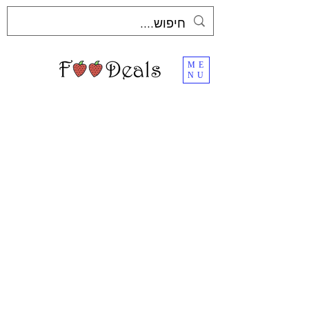
ME
NU