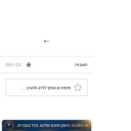
תגובות
0.0 / 5 ‏(0)
מתכון מנצח עוגת מייפל
מזמינים אותך לדרג ולהגיב...
שוקולד בחושה וקלה - זיוה
כהן