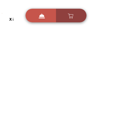
i
X
ברכות ואיחולים - אפליקציית הברכות של ישראל
ברכות ליום הולדת, ברכות
לחגים, ברכות לאירועים ועוד!
הורידו בחינם עכשיו ושלחו
ברכה לאהובים
הורדה