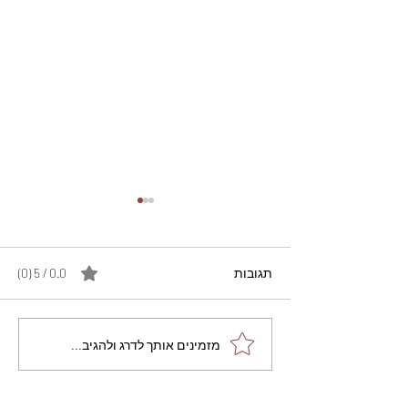
תגובות
0.0 / 5 ‏(0)
מתכון מנצח עוגת מייפל
מזמינים אותך לדרג ולהגיב...
שוקולד בחושה וקלה - זיוה
כהן