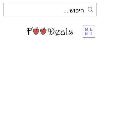
ME
NU