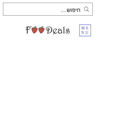
ME
NU