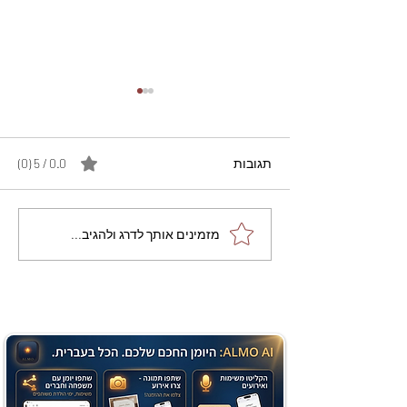
תגובות
0.0 / 5 ‏(0)
מתכון מנצח עוגת מייפל
מזמינים אותך לדרג ולהגיב...
שוקולד בחושה וקלה - זיוה
כהן