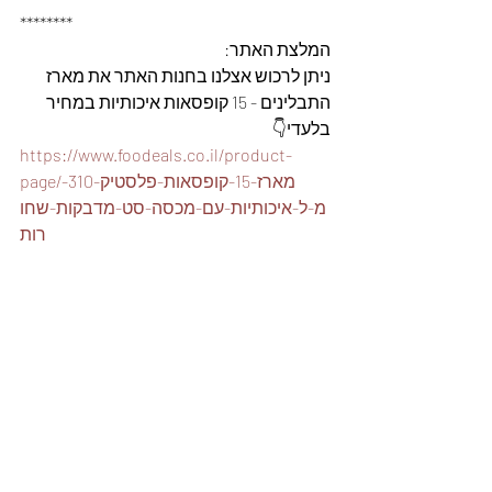
********
המלצת האתר: 
ניתן לרכוש אצלנו בחנות האתר את מארז 
התבלינים - 15 קופסאות איכותיות במחיר 
בלעדי👇
https://www.foodeals.co.il/product-
page/מארז-15-קופסאות-פלסטיק-310-
מ-ל-איכותיות-עם-מכסה-סט-מדבקות-שחו
רות