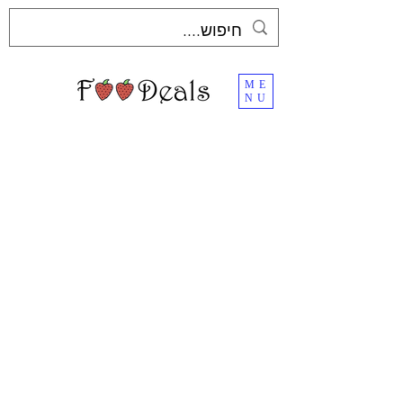
ME
NU