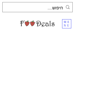
ME
NU