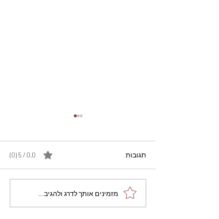
תגובות
0.0 / 5 ‏(0)
מתכון מנצח עוגת מייפל
מזמינים אותך לדרג ולהגיב...
שוקולד בחושה וקלה - זיוה
כהן