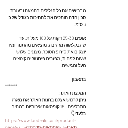
מברישים את כל הגלילים בחמאה ובעזרת 
סכין חדה חותכים את לחתיכות בגודל של כ- 
3 ס"מ.
אופים 25-30 דקות על 180 מעלות, עד 
שהבקלאווה מזהיבה. מוציאים מהתנור ומיד 
יוצקים את סירופ הסוכר. מצננים שלוש 
שעות לפחות, מפזרים פיסטוקים קצוצים 
מעל ומגישים.
בתאבון
*******
המלצת האתר: 
ניתן לרכוש אצלנו בחנות האתר את מארז 
התבלינים - 15 קופסאות איכותיות במחיר 
בלעדי👇
https://www.foodeals.co.il/product-
page/מארז-15-קופסאות-פלסטיק-310-