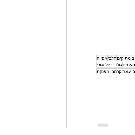
ם
מתוקים
חלבי
אפייה
טעמים
גולדי רחל זגורי
ו
עוגת קרמבו מפנקת