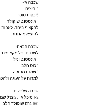
שכבה א'-
4 ביצים
5 כפות סוכר
1 אינסטנט שוקולד
להקציף ביחד, לאפות בחום של 170°בתבנית קפיצית עגו
להוציא מהתנור.
שכבה הבאה: 
לשכבת וניל מקציפים:
1 אינסטנט וניל
1 כוס חלב
1 שמנת מתוקה
למרוח על העוגה ולהכניס למ
שכבה שלישית: 
1/2 מיכל או 125מ"ל שמנת מתוקה
150 גרם שוקולד חלב