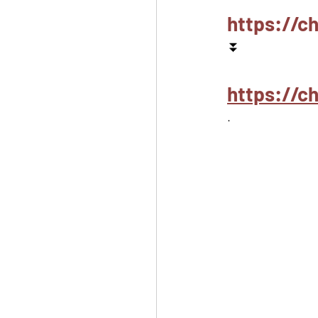
https://c
⏬
https://
.