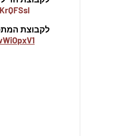
KrQFSsl
לקבוצת המתכו
vWiOpxV1