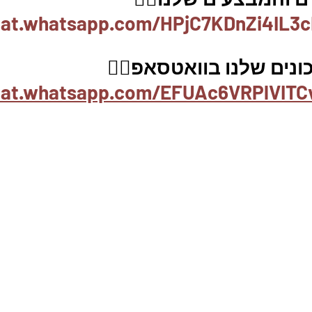
hat.whatsapp.com/HPjC7KDnZi4IL3c
נים שלנו בוואטסאפ👇🏽
chat.whatsapp.com/EFUAc6VRPlVITC