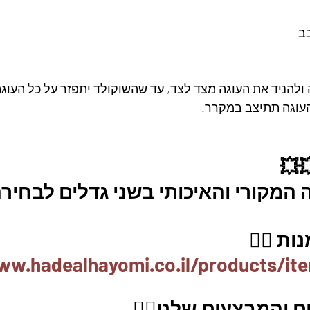
ב
 ולהניד את העוגה מצד לצד, עד שהשוקולד יתפזר על כל העוגה
עוגה תתיצב במקרר.
💥
מקורי והאיכותי בשני גדלים לבחירה
ת 👇🏼
ww.hadealhayomi.co.il/products/it
 והמבצעים שלנו👇🏽