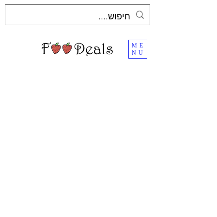
ME
NU