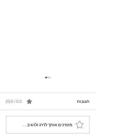
תגובות
0.0 / 5 ‏(0)
מתכון מנצח עוגת מייפל
מזמינים אותך לדרג ולהגיב...
שוקולד בחושה וקלה - זיוה