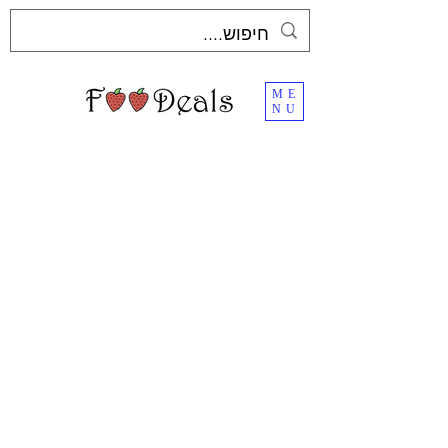
ME
NU